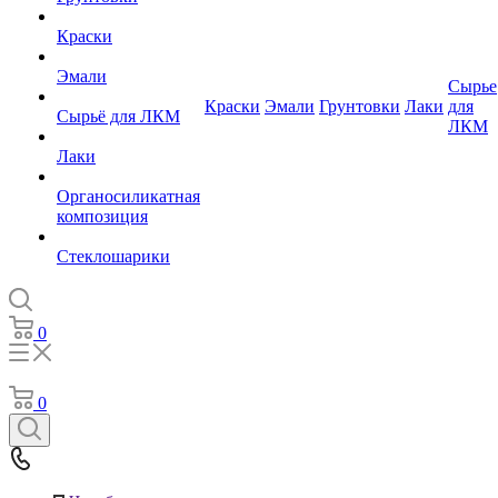
Краски
Эмали
Сырье
Краски
Эмали
Грунтовки
Лаки
для
Сырьё для ЛКМ
ЛКМ
Лаки
Органосиликатная
композиция
Стеклошарики
0
0