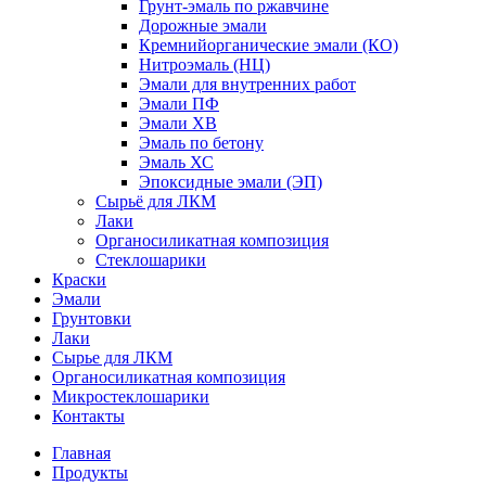
Грунт-эмаль по ржавчине
Дорожные эмали
Кремнийорганические эмали (КО)
Нитроэмаль (НЦ)
Эмали для внутренних работ
Эмали ПФ
Эмали ХВ
Эмаль по бетону
Эмаль ХС
Эпоксидные эмали (ЭП)
Сырьё для ЛКМ
Лаки
Органосиликатная композиция
Стеклошарики
Краски
Эмали
Грунтовки
Лаки
Сырье для ЛКМ
Органосиликатная композиция
Микростеклошарики
Контакты
Главная
Продукты