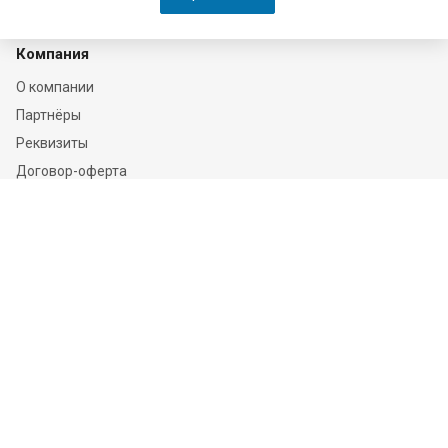
Компания
О компании
Партнёры
Реквизиты
Договор-оферта
Соглашение на обработку персональных данных
Политика конфиденциальности
Соглашение о cookie
Каталог
Грунтовки
Краски
Эмали
Сырьё для ЛКМ
Лаки